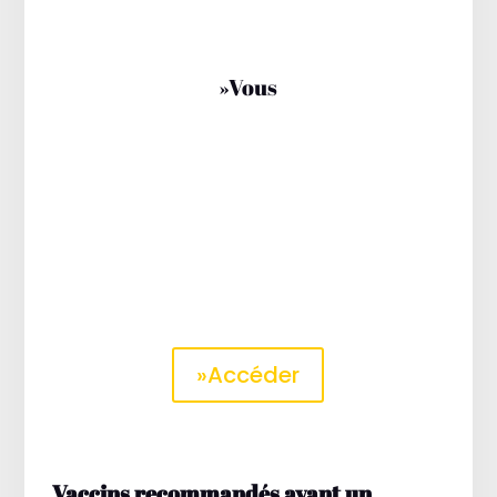
»Vous
Nous avons négocier des
tarifs
avantageux
avec nos partenaires.
Que vous ayez besoin d’un circuit sur
mesure, d’un logement ou
simplement d’activités locales, faîtes
nous part de vos besoins et nous
vous redirigerons vers le prestataire
qu’il vous faut.
»Accéder
Vaccins recommandés avant un