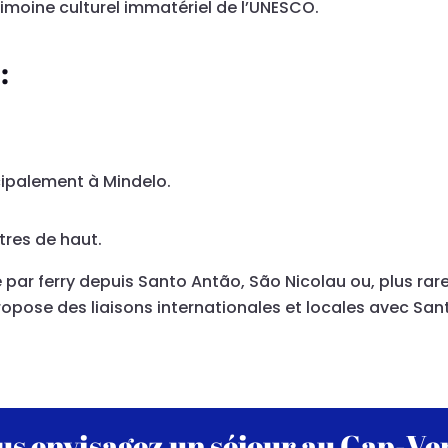
rimoine culturel immatériel de l’UNESCO.
:
cipalement à Mindelo.
res de haut.
 par ferry depuis Santo Antão, São Nicolau ou, plus ra
ropose des liaisons internationales et locales avec Sant
us envisagez un séjour au Cap-Ver