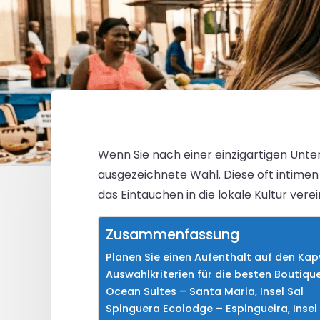
Wenn Sie nach einer einzigartigen Unter
ausgezeichnete Wahl. Diese oft intimen 
das Eintauchen in die lokale Kultur verei
Zusammenfassung
Planen Sie einen Aufenthalt auf den Ka
Auswahlkriterien für die besten Boutiqu
Ocean Suites – Santa Maria, Insel Sal
Spinguera Ecolodge – Espingueira, Insel